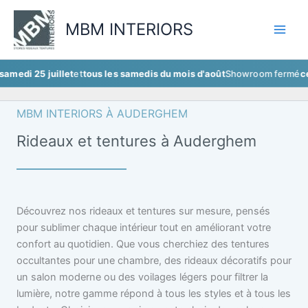
Aller
au
MBM INTERIORS
contenu
 juillet
et
tous les samedis du mois d'août
Showroom fermé
ce samedi 2
MBM INTERIORS À AUDERGHEM
Rideaux et tentures à Auderghem
Découvrez nos rideaux et tentures sur mesure, pensés
pour sublimer chaque intérieur tout en améliorant votre
confort au quotidien. Que vous cherchiez des tentures
occultantes pour une chambre, des rideaux décoratifs pour
un salon moderne ou des voilages légers pour filtrer la
lumière, notre gamme répond à tous les styles et à tous les