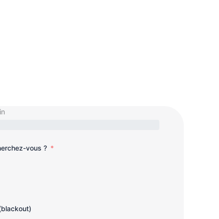
in
cherchez-vous ?
(blackout)