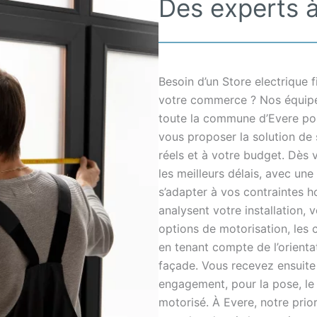
Des experts à
Besoin d’un Store electrique 
votre commerce ? Nos équipe
toute la commune d’Evere pour
vous proposer la solution de 
réels et à votre budget. Dès 
les meilleurs délais, avec une
s’adapter à vos contraintes ho
analysent votre installation, 
options de motorisation, les 
en tenant compte de l’orientat
façade. Vous recevez ensuite u
engagement, pour la pose, le
motorisé. À Evere, notre prio