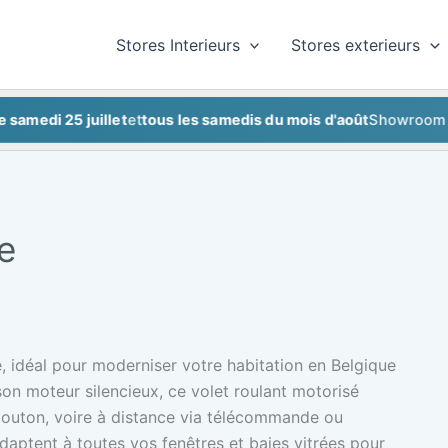
Stores Interieurs
Stores exterieurs
i 25 juillet
et
tous les samedis du mois d'août
Showroom fermé
e
, idéal pour moderniser votre habitation en Belgique
son moteur silencieux, ce volet roulant motorisé
 bouton, voire à distance via télécommande ou
adaptent à toutes vos fenêtres et baies vitrées pour