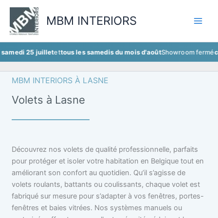
Aller
au
MBM INTERIORS
contenu
5 juillet
et
tous les samedis du mois d'août
Showroom fermé
ce samedi 
MBM INTERIORS À LASNE
Volets à Lasne
Découvrez nos volets de qualité professionnelle, parfaits
pour protéger et isoler votre habitation en Belgique tout en
améliorant son confort au quotidien. Qu’il s’agisse de
volets roulants, battants ou coulissants, chaque volet est
fabriqué sur mesure pour s’adapter à vos fenêtres, portes-
fenêtres et baies vitrées. Nos systèmes manuels ou