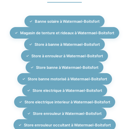
matériaux et le design avec vos habillages de fenêtres
adaptés. Ensuite, nous élaborons une proposition
intérieurs pour un ensemble esthétique et cohérent.
détaillée en tenant compte de votre budget, du style
Banne solaire à Watermael-Boitsfort
de votre intérieur et des contraintes techniques.
Après validation, la confection sur mesure est réalisée
Magasin de tenture et rideaux à Watermael-Boitsfort
avec grand soin, puis notre équipe se charge de
l’installation professionnelle des rideaux, tentures,
Store à banne à Watermael-Boitsfort
stores intérieurs et éventuellement stores extérieurs.
Store à enrouleur à Watermael-Boitsfort
Depuis 2007, MBM Interiors met un point d’honneur à
assurer un suivi rigoureux et une finition irréprochable
Store banne à Watermael-Boitsfort
pour chaque projet d’habillage de fenêtres à Bruxelles.
Store banne motorisé à Watermael-Boitsfort
Store electrique à Watermael-Boitsfort
Store electrique interieur à Watermael-Boitsfort
Store enrouleur à Watermael-Boitsfort
Store enrouleur occultant à Watermael-Boitsfort