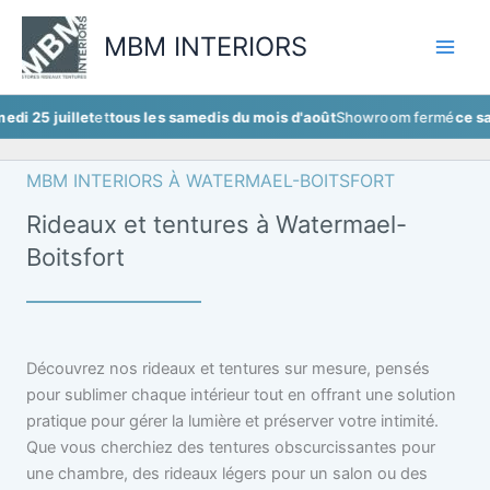
Aller
au
MBM INTERIORS
contenu
llet
et
tous les samedis du mois d'août
Showroom fermé
ce samedi 25 j
MBM INTERIORS À WATERMAEL-BOITSFORT
Rideaux et tentures à Watermael-
Boitsfort
Découvrez nos rideaux et tentures sur mesure, pensés
pour sublimer chaque intérieur tout en offrant une solution
pratique pour gérer la lumière et préserver votre intimité.
Que vous cherchiez des tentures obscurcissantes pour
une chambre, des rideaux légers pour un salon ou des