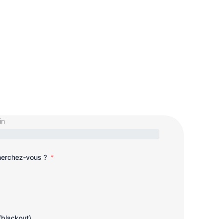
in
cherchez-vous ?
(blackout)