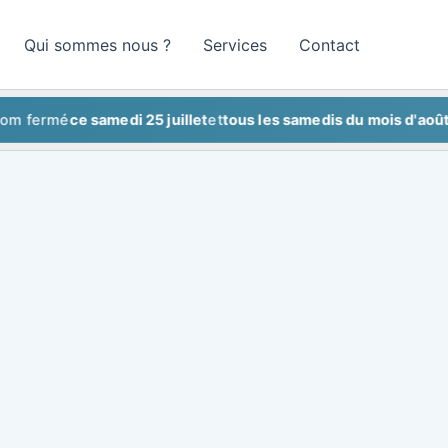
Qui sommes nous ?
Services
Contact
rmé
ce samedi 25 juillet
et
tous les samedis du mois d'août
Showr