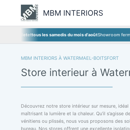
Aller
au
MBM INTERIORS
contenu
juillet
et
tous les samedis du mois d'août
Showroom fermé
ce sa
MBM INTERIORS À WATERMAEL-BOITSFORT
Store interieur à Wate
Découvrez notre store intérieur sur mesure, idéal
maîtrisant la lumière et la chaleur. Qu’il s’agisse d
vénitiens ou plissés, nous vous proposons des s
bureau. Nos stores offrent une excellente isolati