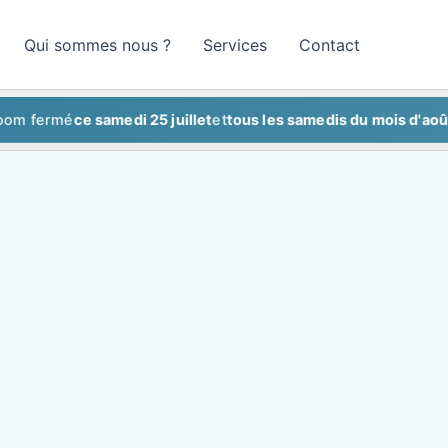
Qui sommes nous ?
Services
Contact
rmé
ce samedi 25 juillet
et
tous les samedis du mois d'août
Show