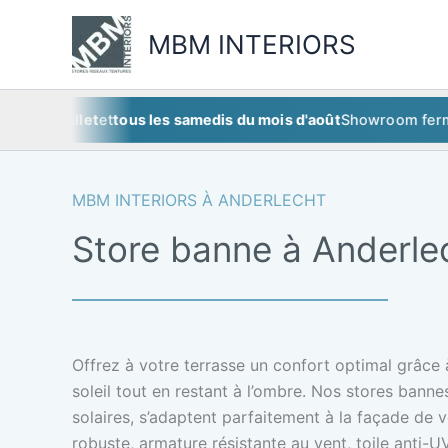
Aller
au
MBM INTERIORS
contenu
 juillet
et
tous les samedis du mois d'août
Showroom fermé
ce s
MBM INTERIORS À ANDERLECHT
Store banne à Anderle
Offrez à votre terrasse un confort optimal grâce à
soleil tout en restant à l’ombre. Nos stores bann
solaires, s’adaptent parfaitement à la façade de
robuste, armature résistante au vent, toile anti