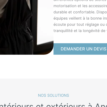
motorisation et les accessoir
durable et confortable. Dispo
équipes veillent à la bonne in
écoute pour tout réglage ou qu
tranquillité et la longévité d
DEMANDER UN DEVIS
NOS SOLUTIONS
ntérieurs et extérieurs à A