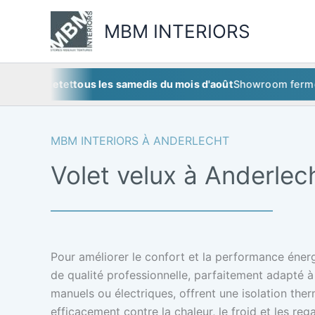
Aller
au
MBM INTERIORS
contenu
uillet
et
tous les samedis du mois d'août
Showroom fermé
ce sam
MBM INTERIORS À ANDERLECHT
Volet velux à Anderlec
Pour améliorer le confort et la performance énerg
de qualité professionnelle, parfaitement adapté à 
manuels ou électriques, offrent une isolation the
efficacement contre la chaleur, le froid et les rega