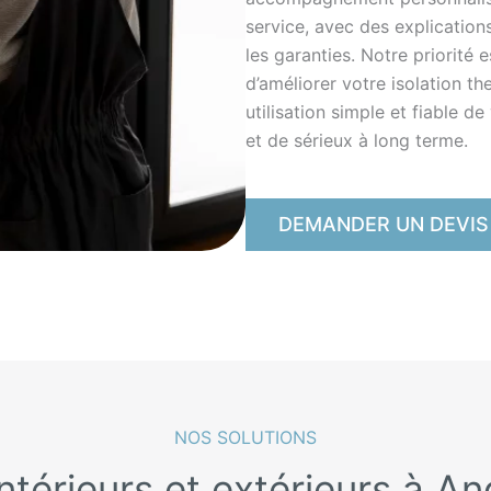
service, avec des explications
les garanties. Notre priorité 
d’améliorer votre isolation t
utilisation simple et fiable d
et de sérieux à long terme.
DEMANDER UN DEVIS
NOS SOLUTIONS
ntérieurs et extérieurs à A