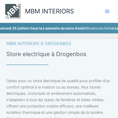
Aller
au
MBM INTERIORS
contenu
juillet
et
tous les samedis du mois d'août
Showroom fermé
ce samedi 2
MBM INTERIORS À DROGENBOS
Store electrique à Drogenbos
Optez pour un store électrique de qualité pour profiter d’un
confort optimal à la maison ou au bureau. Nos stores
électriques, motorisés et entièrement automatisés,
s’adaptent à tous les types de fenêtres et baies vitrées,
offrant une protection solaire efficace, une meilleure
isolation thermique et une gestion simple de la lumière.