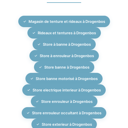
complet des moteurs et commandes. Un contrôle
cinémas ou salles de réunion, tout en apportant une
final et les explications d’utilisation viennent clôturer le
dimension chaleureuse et élégante. Les stores
projet, avec un service après-vente disponible en cas
Magasin de tenture et rideaux à Drogenbos
extérieurs, tels que screens et stores bannes,
de besoin.
agissent comme une première barrière contre la
Rideaux et tentures à Drogenbos
chaleur et les rayons du soleil avant qu’ils ne
pénètrent dans le bâtiment. MBM Interiors vous aide
Store à banne à Drogenbos
à combiner ces différentes solutions électriques à
Store à enrouleur à Drogenbos
Drogenbos pour créer un ensemble cohérent,
esthétique et performant en termes de confort
Store banne à Drogenbos
thermique, acoustique et visuel.
Store banne motorisé à Drogenbos
Store electrique interieur à Drogenbos
Store enrouleur à Drogenbos
Store enrouleur occultant à Drogenbos
Store exterieur à Drogenbos