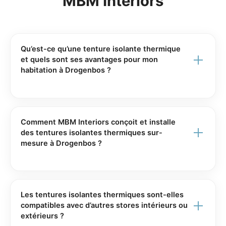
MBM Interiors
Qu’est-ce qu’une tenture isolante thermique
et quels sont ses avantages pour mon
habitation à Drogenbos ?
Une tenture isolante thermique est un habillage de
fenêtre conçu avec des tissus techniques ou
doublures spécifiques qui limitent les pertes de
Comment MBM Interiors conçoit et installe
chaleur en hiver et la surchauffe en été.
des tentures isolantes thermiques sur-
mesure à Drogenbos ?
Installée à Drogenbos par MBM Interiors, elle améliore
MBM Interiors vous accompagne de A à Z, depuis
le confort intérieur, réduit la consommation d’énergie,
l’analyse de vos besoins jusqu’à la pose finale.
limite les courants d’air près des vitrages et contribue
Les tentures isolantes thermiques sont-elles
à une atmosphère plus cosy.
Un conseiller se déplace à Drogenbos pour prendre
compatibles avec d’autres stores intérieurs ou
extérieurs ?
les mesures précises, évaluer l’orientation de vos
En plus de ses performances thermiques, elle offre