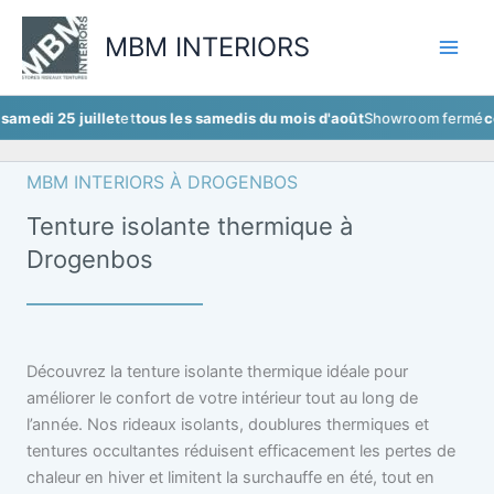
Aller
au
MBM INTERIORS
contenu
 juillet
et
tous les samedis du mois d'août
Showroom fermé
ce samedi 
MBM INTERIORS À DROGENBOS
Tenture isolante thermique à
Drogenbos
Découvrez la tenture isolante thermique idéale pour
améliorer le confort de votre intérieur tout au long de
l’année. Nos rideaux isolants, doublures thermiques et
tentures occultantes réduisent efficacement les pertes de
chaleur en hiver et limitent la surchauffe en été, tout en