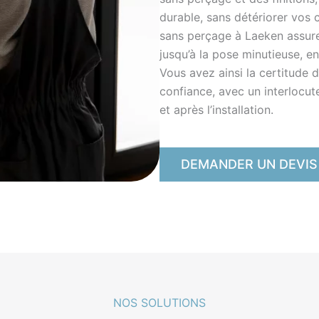
durable, sans détériorer vos c
sans perçage à Laeken assuren
jusqu’à la pose minutieuse, en 
Vous avez ainsi la certitude d
confiance, avec un interlocu
et après l’installation.
DEMANDER UN DEVIS
NOS SOLUTIONS