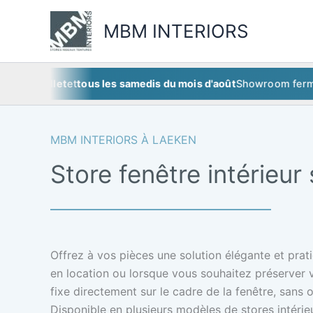
Aller
au
MBM INTERIORS
contenu
 juillet
et
tous les samedis du mois d'août
Showroom fermé
ce s
MBM INTERIORS À LAEKEN
Store fenêtre intérieu
Offrez à vos pièces une solution élégante et prati
en location ou lorsque vous souhaitez préserver vo
fixe directement sur le cadre de la fenêtre, sans o
Disponible en plusieurs modèles de stores intérieu