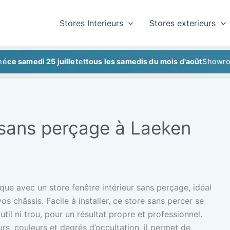
Stores Interieurs
Stores exterieurs
amedi 25 juillet
et
tous les samedis du mois d'août
Showroom fe
r sans perçage à Laeken
que avec un store fenêtre intérieur sans perçage, idéal
s châssis. Facile à installer, ce store sans percer se
util ni trou, pour un résultat propre et professionnel.
rs, couleurs et degrés d’occultation, il permet de