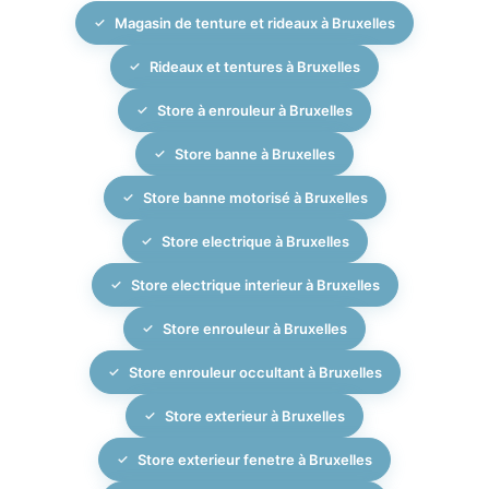
dans le respect des délais et avec un soin particulier
doublés occultants, les stores bateaux, les stores
Magasin de tenture et rideaux à Bruxelles
apporté aux finitions et aux réglages.
plissés, les stores vénitiens ou encore les stores
Rideaux et tentures à Bruxelles
extérieurs pour limiter la chaleur avant qu’elle ne
pénètre à l’intérieur.
Store à enrouleur à Bruxelles
Store banne à Bruxelles
En fonction de la pièce, de l’exposition et de l’effet
esthétique recherché, nous vous conseillons la
Store banne motorisé à Bruxelles
combinaison la plus pertinente entre stores intérieurs,
Store electrique à Bruxelles
rideaux, voilages et protections extérieures afin d’allier
confort, performance thermique et élégance.
Store electrique interieur à Bruxelles
Store enrouleur à Bruxelles
Store enrouleur occultant à Bruxelles
Store exterieur à Bruxelles
Store exterieur fenetre à Bruxelles