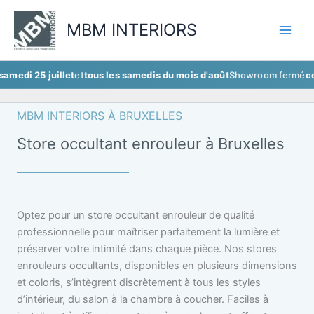
Aller
au
MBM INTERIORS
contenu
 juillet
et
tous les samedis du mois d'août
Showroom fermé
ce samedi 2
MBM INTERIORS À BRUXELLES
Store occultant enrouleur à Bruxelles
Optez pour un store occultant enrouleur de qualité
professionnelle pour maîtriser parfaitement la lumière et
préserver votre intimité dans chaque pièce. Nos stores
enrouleurs occultants, disponibles en plusieurs dimensions
et coloris, s’intègrent discrètement à tous les styles
d’intérieur, du salon à la chambre à coucher. Faciles à