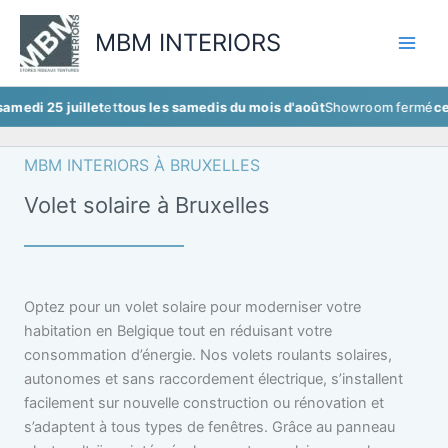
Aller
au
MBM INTERIORS
contenu
juillet
et
tous les samedis du mois d'août
Showroom fermé
ce samedi 2
MBM INTERIORS À BRUXELLES
Volet solaire à Bruxelles
Optez pour un volet solaire pour moderniser votre
habitation en Belgique tout en réduisant votre
consommation d’énergie. Nos volets roulants solaires,
autonomes et sans raccordement électrique, s’installent
facilement sur nouvelle construction ou rénovation et
s’adaptent à tous types de fenêtres. Grâce au panneau