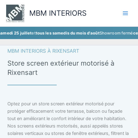
Aller
au
MBM INTERIORS
contenu
uillet
et
tous les samedis du mois d'août
Showroom fermé
ce samedi 25
MBM INTERIORS À RIXENSART
Store screen extérieur motorisé à
Rixensart
Optez pour un store screen extérieur motorisé pour
protéger efficacement votre terrasse, balcon ou façade
tout en améliorant le confort intérieur de votre habitation.
Nos screens extérieurs motorisés, aussi appelés stores
solaires verticaux ou stores de fenêtre extérieurs, filtrent la