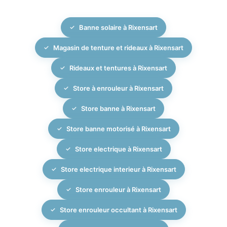
du même niveau d’expertise, de conseil personnalisé
et de suivi de projet. L’entreprise prend en charge
Banne solaire à Rixensart
l’ensemble de votre projet : étude, choix des
matériaux, fabrication sur mesure, pose
Magasin de tenture et rideaux à Rixensart
professionnelle et service après-vente pour vos
stores extérieurs et intérieurs.
Rideaux et tentures à Rixensart
Store à enrouleur à Rixensart
Store banne à Rixensart
Store banne motorisé à Rixensart
Store electrique à Rixensart
Store electrique interieur à Rixensart
Store enrouleur à Rixensart
Store enrouleur occultant à Rixensart