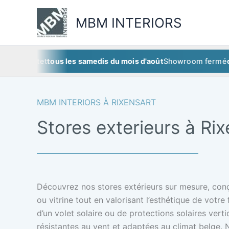
Aller
au
MBM INTERIORS
contenu
illet
et
tous les samedis du mois d'août
Showroom fermé
ce same
MBM INTERIORS À RIXENSART
Stores exterieurs à Rix
Découvrez nos stores extérieurs sur mesure, conç
ou vitrine tout en valorisant l’esthétique de votre 
d’un volet solaire ou de protections solaires vert
résistantes au vent et adaptées au climat belge. 