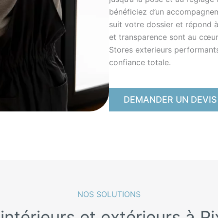
bénéficiez d’un accompagneme
suit votre dossier et répond 
et transparence sont au cœur
Stores exterieurs performants,
confiance totale.
DEMANDER UN DEVIS
NOS SOLUTIONS
intérieurs et extérieurs à R