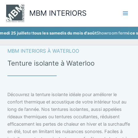
Aller
au
MBM INTERIORS
contenu
illet
et
tous les samedis du mois d'août
Showroom fermé
ce samedi 25 j
MBM INTERIORS À WATERLOO
Tenture isolante à Waterloo
Découvrez la tenture isolante idéale pour améliorer le
confort thermique et acoustique de votre intérieur tout au
long de l’année. Nos tentures isolantes, aussi appelées
rideaux thermiques ou tentures occultantes, réduisent
efficacement les pertes de chaleur en hiver et la surchauffe
en été, tout en limitant les nuisances sonores. Faciles à