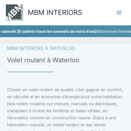
Aller
au
MBM INTERIORS
contenu
5 juillet
et
tous les samedis du mois d'août
Showroom fermé
ce samedi 
MBM INTERIORS À WATERLOO
Volet roulant à Waterloo
Choisir un volet roulant de qualité, c’est gagner en confort,
en sécurité et en économie d’énergie pour votre habitation.
Nos volets roulants sur mesure, manuels ou électriques,
s’adaptent à toutes les fenêtres et baies vitrées, en
rénovation comme en construction neuve. Grâce à une
fabrication robuste, un tablier isolant et des lames