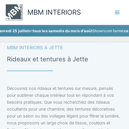
Aller
au
MBM INTERIORS
contenu
juillet
et
tous les samedis du mois d'août
Showroom fermé
ce samedi 25
MBM INTERIORS À JETTE
Rideaux et tentures à Jette
Découvrez nos rideaux et tentures sur mesure, pensés
pour sublimer chaque intérieur tout en répondant à vos
besoins pratiques. Que vous recherchiez des rideaux
occultants pour une chambre, des tentures décoratives
pour un salon ou des voilages légers pour filtrer la lumière,
nous proposons un large choix de tissus, couleurs et