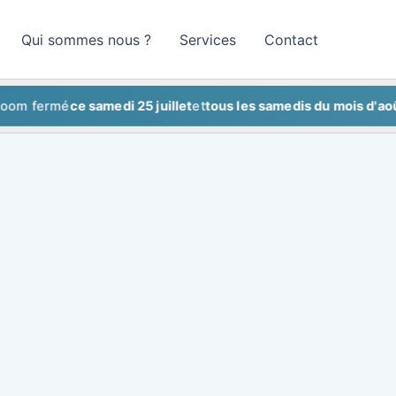
Qui sommes nous ?
Services
Contact
ermé
ce samedi 25 juillet
et
tous les samedis du mois d'août
Sho