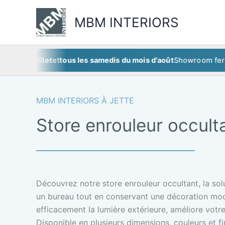
Aller
au
MBM INTERIORS
contenu
5 juillet
et
tous les samedis du mois d'août
Showroom fermé
ce 
MBM INTERIORS À JETTE
Store enrouleur occult
Découvrez notre store enrouleur occultant, la so
un bureau tout en conservant une décoration mod
efficacement la lumière extérieure, améliore votre 
Disponible en plusieurs dimensions, couleurs et f