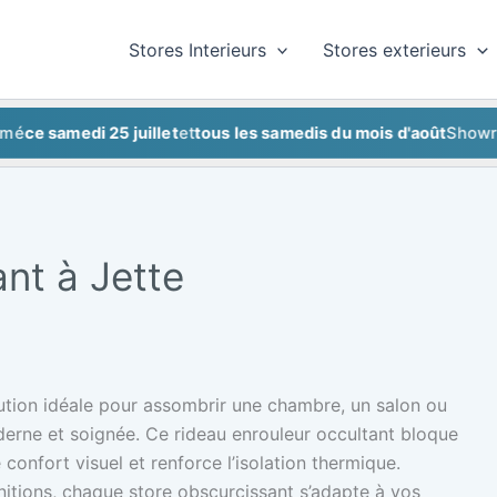
Stores Interieurs
Stores exterieurs
samedi 25 juillet
et
tous les samedis du mois d'août
Showroom f
ant à Jette
lution idéale pour assombrir une chambre, un salon ou
erne et soignée. Ce rideau enrouleur occultant bloque
confort visuel et renforce l’isolation thermique.
initions, chaque store obscurcissant s’adapte à vos