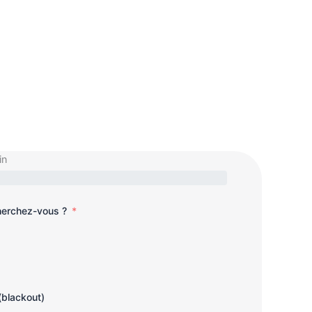
in
cherchez-vous ?
(blackout)