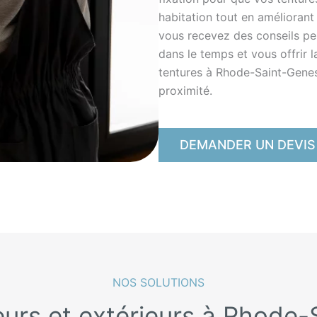
habitation tout en améliorant 
vous recevez des conseils pe
dans le temps et vous offrir l
tentures à Rhode-Saint-Genes
proximité.
DEMANDER UN DEVIS
NOS SOLUTIONS
ieurs et extérieurs à Rhode