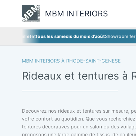
Aller
au
MBM INTERIORS
contenu
5 juillet
et
tous les samedis du mois d'août
Showroom fermé
ce 
MBM INTERIORS À RHODE-SAINT-GENESE
Rideaux et tentures à
Découvrez nos rideaux et tentures sur mesure, pen
votre confort au quotidien. Que vous recherchie
tentures décoratives pour un salon ou des voilages
proposons une large gamme de tissus, de couleurs