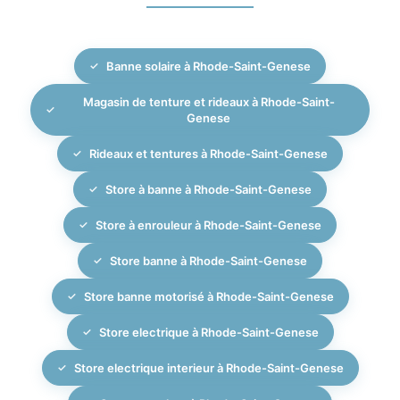
vos stores extérieurs et intérieurs pour une gestion
stores extérieurs. Depuis 2007, nous accompagnons
globale de la lumière, de la chaleur et de la sécurité
nos clients dans des projets complets, en assurant
dans votre maison ou appartement.
Banne solaire à Rhode-Saint-Genese
une cohérence esthétique entre l’extérieur et l’intérieur
: harmonisation des volets, stores et tissus, choix des
Magasin de tenture et rideaux à Rhode-Saint-
finitions et conseils personnalisés pour valoriser votre
Genese
habitation tout en améliorant votre confort au
Rideaux et tentures à Rhode-Saint-Genese
quotidien.
Store à banne à Rhode-Saint-Genese
Store à enrouleur à Rhode-Saint-Genese
Store banne à Rhode-Saint-Genese
Store banne motorisé à Rhode-Saint-Genese
Store electrique à Rhode-Saint-Genese
Store electrique interieur à Rhode-Saint-Genese