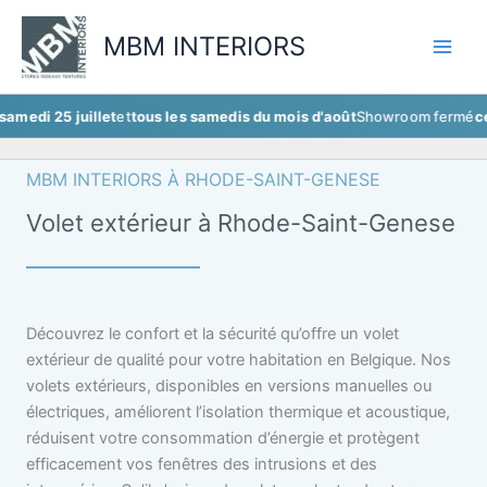
Aller
au
MBM INTERIORS
contenu
 juillet
et
tous les samedis du mois d'août
Showroom fermé
ce samedi 2
MBM INTERIORS À RHODE-SAINT-GENESE
Volet extérieur à Rhode-Saint-Genese
Découvrez le confort et la sécurité qu’offre un volet
extérieur de qualité pour votre habitation en Belgique. Nos
volets extérieurs, disponibles en versions manuelles ou
électriques, améliorent l’isolation thermique et acoustique,
réduisent votre consommation d’énergie et protègent
efficacement vos fenêtres des intrusions et des