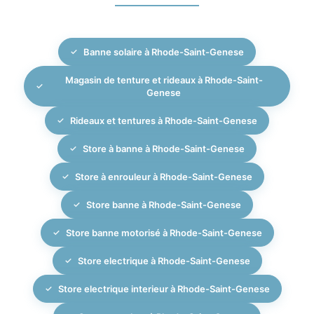
décoratifs, doublures et stores extérieurs pour une
présentons ensuite une sélection de tissus
protection complète.
occultants, mécanismes et finitions adaptés. Une fois
Banne solaire à Rhode-Saint-Genese
les mesures prises, le store enrouleur est fabriqué sur-
mesure et installé par notre propre équipe, avec le
Magasin de tenture et rideaux à Rhode-Saint-
souci du détail, de la précision et de l’élégance qui
Genese
caractérisent MBM Interiors depuis 2007. Nous
Rideaux et tentures à Rhode-Saint-Genese
pouvons aussi coordonner vos stores enrouleurs
avec d’autres habillages de fenêtres ou stores
Store à banne à Rhode-Saint-Genese
extérieurs pour un résultat cohérent et haut de
Store à enrouleur à Rhode-Saint-Genese
gamme.
Store banne à Rhode-Saint-Genese
Store banne motorisé à Rhode-Saint-Genese
Store electrique à Rhode-Saint-Genese
Store electrique interieur à Rhode-Saint-Genese