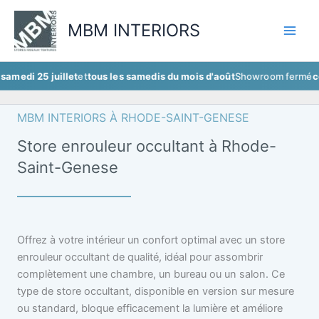
Aller
au
MBM INTERIORS
contenu
 juillet
et
tous les samedis du mois d'août
Showroom fermé
ce samedi 
MBM INTERIORS À RHODE-SAINT-GENESE
Store enrouleur occultant à Rhode-
Saint-Genese
Offrez à votre intérieur un confort optimal avec un store
enrouleur occultant de qualité, idéal pour assombrir
complètement une chambre, un bureau ou un salon. Ce
type de store occultant, disponible en version sur mesure
ou standard, bloque efficacement la lumière et améliore