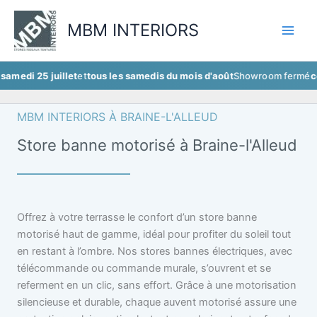
Aller
au
MBM INTERIORS
contenu
 juillet
et
tous les samedis du mois d'août
Showroom fermé
ce samedi 
MBM INTERIORS À BRAINE-L'ALLEUD
Store banne motorisé à Braine-l'Alleud
Offrez à votre terrasse le confort d’un store banne
motorisé haut de gamme, idéal pour profiter du soleil tout
en restant à l’ombre. Nos stores bannes électriques, avec
télécommande ou commande murale, s’ouvrent et se
referment en un clic, sans effort. Grâce à une motorisation
silencieuse et durable, chaque auvent motorisé assure une