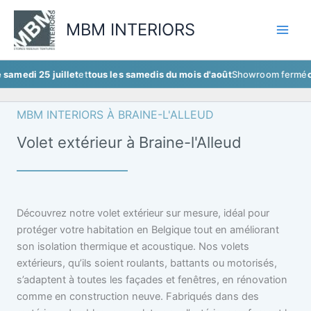
Aller
au
MBM INTERIORS
contenu
25 juillet
et
tous les samedis du mois d'août
Showroom fermé
ce samedi
MBM INTERIORS À BRAINE-L'ALLEUD
Volet extérieur à Braine-l'Alleud
Découvrez notre volet extérieur sur mesure, idéal pour
protéger votre habitation en Belgique tout en améliorant
son isolation thermique et acoustique. Nos volets
extérieurs, qu’ils soient roulants, battants ou motorisés,
s’adaptent à toutes les façades et fenêtres, en rénovation
comme en construction neuve. Fabriqués dans des