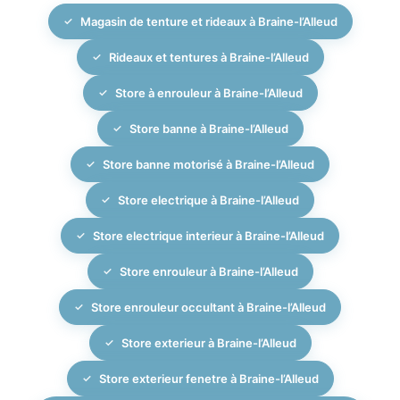
garantir la longévité de votre installation.
Magasin de tenture et rideaux à Braine-l’Alleud
l’Alleud, nous pouvons étudier avec vous l’ensemble
de vos ouvertures pour concevoir un projet global :
Rideaux et tentures à Braine-l’Alleud
protection solaire extérieure, gestion de la lumière
intérieure et intimité, le tout avec une finition élégante
Store à enrouleur à Braine-l’Alleud
et un savoir-faire acquis depuis 2007.
Store banne à Braine-l’Alleud
Store banne motorisé à Braine-l’Alleud
Store electrique à Braine-l’Alleud
Store electrique interieur à Braine-l’Alleud
Store enrouleur à Braine-l’Alleud
Store enrouleur occultant à Braine-l’Alleud
Store exterieur à Braine-l’Alleud
Store exterieur fenetre à Braine-l’Alleud