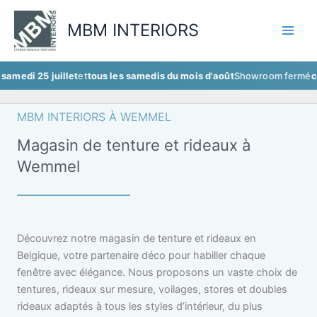
Aller
au
MBM INTERIORS
contenu
5 juillet
et
tous les samedis du mois d'août
Showroom fermé
ce samedi 
MBM INTERIORS À WEMMEL
Magasin de tenture et rideaux à
Wemmel
Découvrez notre magasin de tenture et rideaux en
Belgique, votre partenaire déco pour habiller chaque
fenêtre avec élégance. Nous proposons un vaste choix de
tentures, rideaux sur mesure, voilages, stores et doubles
rideaux adaptés à tous les styles d’intérieur, du plus