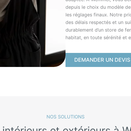
depuis le choix du modèle de 
les réglages finaux. Notre pri
des délais respectés et un sui
durablement d’un store de fen
habitat, en toute sérénité et 
DEMANDER UN DEVIS
NOS SOLUTIONS
 intérieurs et extérieurs à