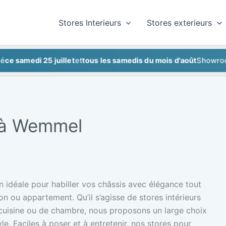
Stores Interieurs
Stores exterieurs
medi 25 juillet
et
tous les samedis du mois d'août
Showroom fer
r à Wemmel
on idéale pour habiller vos châssis avec élégance tout
son ou appartement. Qu’il s’agisse de stores intérieurs
 cuisine ou de chambre, nous proposons un large choix
yle. Faciles à poser et à entretenir, nos stores pour