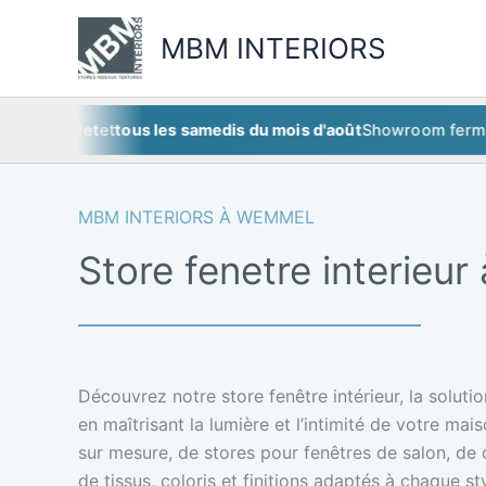
Aller
au
MBM INTERIORS
contenu
juillet
et
tous les samedis du mois d'août
Showroom fermé
ce sa
MBM INTERIORS À WEMMEL
Store fenetre interieu
Découvrez notre store fenêtre intérieur, la soluti
en maîtrisant la lumière et l’intimité de votre mai
sur mesure, de stores pour fenêtres de salon, de
de tissus, coloris et finitions adaptés à chaque st