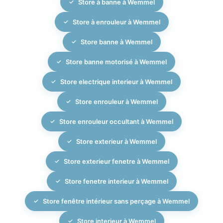
scénarios automatisés (lever et coucher du soleil,
Store à banne à Wemmel
présence ou absence, gestion de la température
Store à enrouleur à Wemmel
intérieure). Cette approche haut de gamme vous
permet de profiter pleinement du confort, de la
Store banne à Wemmel
sécurité et de l’efficacité énergétique offerts par vos
Store banne motorisé à Wemmel
stores intérieurs et extérieurs sur-mesure.
Store electrique interieur à Wemmel
Store enrouleur à Wemmel
Store enrouleur occultant à Wemmel
Store exterieur à Wemmel
Store exterieur fenetre à Wemmel
Store fenetre interieur à Wemmel
Store fenêtre intérieur sans perçage à Wemmel
Store interieur à Wemmel