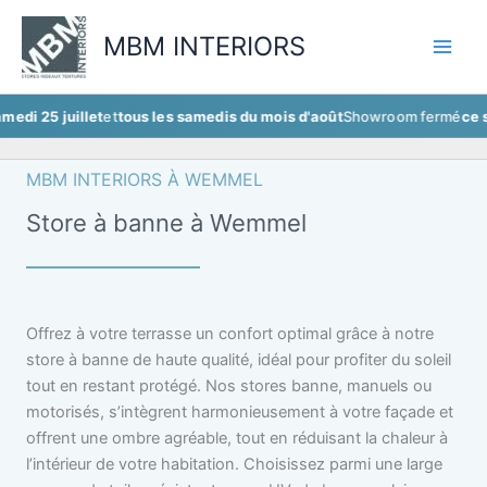
Aller
au
MBM INTERIORS
contenu
illet
et
tous les samedis du mois d'août
Showroom fermé
ce samedi 25 
MBM INTERIORS À WEMMEL
Store à banne à Wemmel
Offrez à votre terrasse un confort optimal grâce à notre
store à banne de haute qualité, idéal pour profiter du soleil
tout en restant protégé. Nos stores banne, manuels ou
motorisés, s’intègrent harmonieusement à votre façade et
offrent une ombre agréable, tout en réduisant la chaleur à
l’intérieur de votre habitation. Choisissez parmi une large