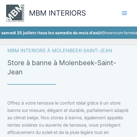
Aller
au
MBM INTERIORS
contenu
5 juillet
et
tous les samedis du mois d'août
Showroom fermé
ce samedi 
MBM INTERIORS À MOLENBEEK-SAINT-JEAN
Store à banne à Molenbeek-Saint-
Jean
Offrez à votre terrasse le confort idéal grâce à un store
banne sur mesure, élégant et durable, parfaitement adapté
au climat belge. Nos stores à banne, également appelés
tentes solaires ou auvents de terrasse, vous protègent
efficacement du soleil et de la pluie légère tout en