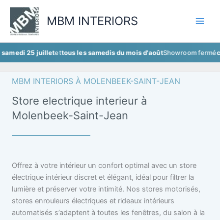
Aller
au
MBM INTERIORS
contenu
5 juillet
et
tous les samedis du mois d'août
Showroom fermé
ce samedi 
MBM INTERIORS À MOLENBEEK-SAINT-JEAN
Store electrique interieur à
Molenbeek-Saint-Jean
Offrez à votre intérieur un confort optimal avec un store
électrique intérieur discret et élégant, idéal pour filtrer la
lumière et préserver votre intimité. Nos stores motorisés,
stores enrouleurs électriques et rideaux intérieurs
automatisés s’adaptent à toutes les fenêtres, du salon à la