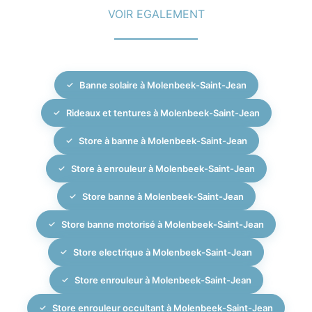
efficacement la luminosité et la chaleur. Nous vous
VOIR EGALEMENT
confort thermique), prenons les mesures précises de
conseillons sur le meilleur mix en fonction de
vos fenêtres et vous présentons les différentes
l’orientation de vos fenêtres, de l’usage de la pièce et
options de tissus, de finitions et de motorisation. Sur
de l’ambiance recherchée à Molenbeek-Saint-Jean.
base de cette étude, nous établissons un devis
Banne solaire à Molenbeek-Saint-Jean
détaillé. Après validation, nos installateurs qualifiés
assurent la pose professionnelle des stores
Rideaux et tentures à Molenbeek-Saint-Jean
électriques intérieurs, dans le respect des délais et
avec un soin particulier apporté aux détails. Un
Store à banne à Molenbeek-Saint-Jean
service après-vente est également disponible pour
Store à enrouleur à Molenbeek-Saint-Jean
l’entretien et d’éventuels ajustements.
Store banne à Molenbeek-Saint-Jean
Store banne motorisé à Molenbeek-Saint-Jean
Store electrique à Molenbeek-Saint-Jean
Store enrouleur à Molenbeek-Saint-Jean
Store enrouleur occultant à Molenbeek-Saint-Jean