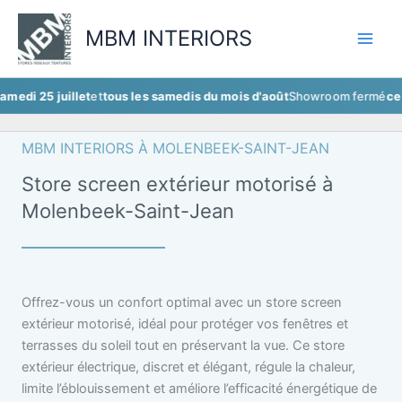
Aller
au
MBM INTERIORS
contenu
juillet
et
tous les samedis du mois d'août
Showroom fermé
ce samedi 25
MBM INTERIORS À MOLENBEEK-SAINT-JEAN
Store screen extérieur motorisé à
Molenbeek-Saint-Jean
Offrez-vous un confort optimal avec un store screen
extérieur motorisé, idéal pour protéger vos fenêtres et
terrasses du soleil tout en préservant la vue. Ce store
extérieur électrique, discret et élégant, régule la chaleur,
limite l’éblouissement et améliore l’efficacité énergétique de