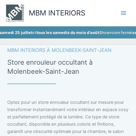
Aller
au
MBM INTERIORS
contenu
 juillet
et
tous les samedis du mois d'août
Showroom fermé
ce samedi 2
MBM INTERIORS À MOLENBEEK-SAINT-JEAN
Store enrouleur occultant à
Molenbeek-Saint-Jean
Optez pour un store enrouleur occultant sur mesure pour
transformer instantanément votre intérieur en espace cosy
et parfaitement protégé de la lumière. Ce type de store
occultant, disponible en plusieurs coloris et finitions,
garantit une obscurité optimale pour la chambre, le salon