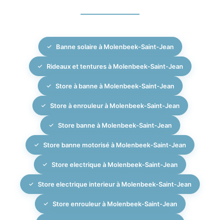
rideaux et même protections solaires extérieures pour
naturelle, créant une atmosphère plus douce et
une solution globale et cohérente.
diffuse. MBM Interiors, expert en solutions
d’occultation haut de gamme à Bruxelles, vous
Banne solaire à Molenbeek-Saint-Jean
conseille sur le type de tissu et de mécanisme à
privilégier en fonction de l’orientation de vos fenêtres,
Rideaux et tentures à Molenbeek-Saint-Jean
de l’usage de la pièce et du niveau de confort visuel
souhaité, que ce soit pour un projet résidentiel ou
Store à banne à Molenbeek-Saint-Jean
professionnel à Molenbeek-Saint-Jean.
Store à enrouleur à Molenbeek-Saint-Jean
Store banne à Molenbeek-Saint-Jean
Store banne motorisé à Molenbeek-Saint-Jean
Store electrique à Molenbeek-Saint-Jean
Store electrique interieur à Molenbeek-Saint-Jean
Store enrouleur à Molenbeek-Saint-Jean