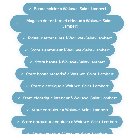
Une fois la fabrication terminée, nos installateurs
Banne solaire à Woluwe-Saint-Lambert
spécialisés posent le store avec soin, règlent les
motorisations éventuelles et vous expliquent
Magasin de tenture et rideaux à Woluwe-Saint-
l’utilisation et l’entretien. MBM Interiors assure un suivi
Lambert
professionnel pour garantir la longévité et les
Rideaux et tentures à Woluwe-Saint-Lambert
performances de votre store banne.
Store à enrouleur à Woluwe-Saint-Lambert
Store banne à Woluwe-Saint-Lambert
Store banne motorisé à Woluwe-Saint-Lambert
Store electrique à Woluwe-Saint-Lambert
Store electrique interieur à Woluwe-Saint-Lambert
Store enrouleur à Woluwe-Saint-Lambert
Store enrouleur occultant à Woluwe-Saint-Lambert
Store exterieur à Woluwe-Saint-Lambert