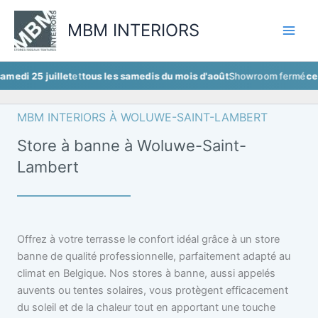
Aller
au
MBM INTERIORS
contenu
juillet
et
tous les samedis du mois d'août
Showroom fermé
ce samedi 25
MBM INTERIORS À WOLUWE-SAINT-LAMBERT
Store à banne à Woluwe-Saint-
Lambert
Offrez à votre terrasse le confort idéal grâce à un store
banne de qualité professionnelle, parfaitement adapté au
climat en Belgique. Nos stores à banne, aussi appelés
auvents ou tentes solaires, vous protègent efficacement
du soleil et de la chaleur tout en apportant une touche