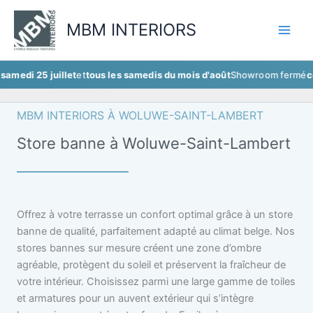
Aller
au
MBM INTERIORS
contenu
 juillet
et
tous les samedis du mois d'août
Showroom fermé
ce samedi 
MBM INTERIORS À WOLUWE-SAINT-LAMBERT
Store banne à Woluwe-Saint-Lambert
Offrez à votre terrasse un confort optimal grâce à un store
banne de qualité, parfaitement adapté au climat belge. Nos
stores bannes sur mesure créent une zone d’ombre
agréable, protègent du soleil et préservent la fraîcheur de
votre intérieur. Choisissez parmi une large gamme de toiles
et armatures pour un auvent extérieur qui s’intègre