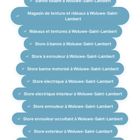
Banne solaire à Woluwe-Saint-Lambert
encore humide afin de prévenir l’apparition de
adaptée à votre installation électrique existante et à
moisissures, surtout dans un climat comme celui de
vos habitudes de vie.
Magasin de tenture et rideaux à Woluwe-Saint-
Bruxelles. Nous vous indiquons lors de l’installation
Lambert
les bonnes pratiques d’utilisation, notamment en cas
Rideaux et tentures à Woluwe-Saint-Lambert
de vent ou de pluie, et pouvons vous orienter vers
des solutions de maintenance ou de rénovation
Store à banne à Woluwe-Saint-Lambert
(remplacement de toile, réglage des bras) si
Store à enrouleur à Woluwe-Saint-Lambert
nécessaire.
Store banne motorisé à Woluwe-Saint-Lambert
Store electrique à Woluwe-Saint-Lambert
Store electrique interieur à Woluwe-Saint-Lambert
Store enrouleur à Woluwe-Saint-Lambert
Store enrouleur occultant à Woluwe-Saint-Lambert
Store exterieur à Woluwe-Saint-Lambert