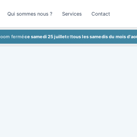
Qui sommes nous ?
Services
Contact
ermé
ce samedi 25 juillet
et
tous les samedis du mois d'août
Sho