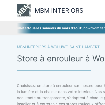
Aller
au
MBM INTERIORS
contenu
5 juillet
et
tous les samedis du mois d'août
Showroom fermé
ce 
MBM INTERIORS À WOLUWE-SAINT-LAMBERT
Store à enrouleur à W
Choisissez un store à enrouleur sur mesure pour h
la lumière et la chaleur dans votre intérieur. Nos 
occultante ou transparente, s’adaptent à chaque
installer et à entretenir, ces stores rouleaux offr