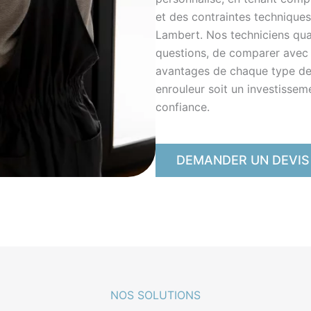
et des contraintes technique
Lambert. Nos techniciens qua
questions, de comparer avec d
avantages de chaque type de 
enrouleur soit un investisseme
confiance.
DEMANDER UN DEVIS
NOS SOLUTIONS