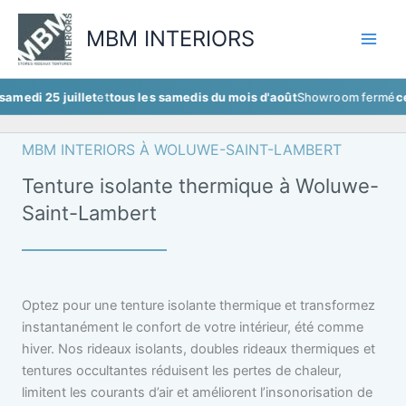
Aller
au
MBM INTERIORS
contenu
 juillet
et
tous les samedis du mois d'août
Showroom fermé
ce samedi 2
MBM INTERIORS À WOLUWE-SAINT-LAMBERT
Tenture isolante thermique à Woluwe-
Saint-Lambert
Optez pour une tenture isolante thermique et transformez
instantanément le confort de votre intérieur, été comme
hiver. Nos rideaux isolants, doubles rideaux thermiques et
tentures occultantes réduisent les pertes de chaleur,
limitent les courants d’air et améliorent l’insonorisation de