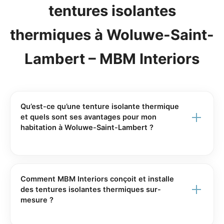
tentures isolantes
thermiques à Woluwe-Saint-
Lambert – MBM Interiors
Qu’est-ce qu’une tenture isolante thermique
et quels sont ses avantages pour mon
habitation à Woluwe-Saint-Lambert ?
Une tenture isolante thermique est un rideau conçu
avec des tissus techniques et des doublures
spécifiques pour limiter les déperditions de chaleur en
Comment MBM Interiors conçoit et installe
hiver et l’entrée de chaleur en été. À Woluwe-Saint-
des tentures isolantes thermiques sur-
mesure ?
Lambert, où les variations de température peuvent
être importantes, ces tentures améliorent le confort
Depuis 2007, MBM Interiors accompagne chaque