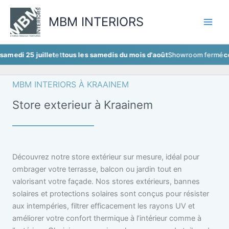
Aller
au
MBM INTERIORS
contenu
 juillet
et
tous les samedis du mois d'août
Showroom fermé
ce samedi 2
MBM INTERIORS À KRAAINEM
Store exterieur à Kraainem
Découvrez notre store extérieur sur mesure, idéal pour
ombrager votre terrasse, balcon ou jardin tout en
valorisant votre façade. Nos stores extérieurs, bannes
solaires et protections solaires sont conçus pour résister
aux intempéries, filtrer efficacement les rayons UV et
améliorer votre confort thermique à l’intérieur comme à