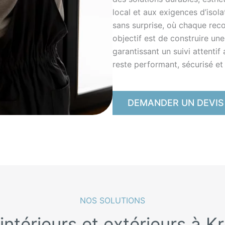
local et aux exigences d’isola
sans surprise, où chaque rec
objectif est de construire un
garantissant un suivi attentif
reste performant, sécurisé et f
DEMANDER UN DEVIS
NOS SOLUTIONS
intérieurs et extérieurs à 