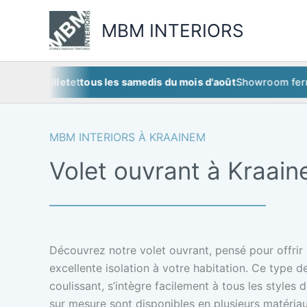
Aller
au
MBM INTERIORS
contenu
 juillet
et
tous les samedis du mois d'août
Showroom fermé
ce 
MBM INTERIORS À KRAAINEM
Volet ouvrant à Kraai
Découvrez notre volet ouvrant, pensé pour offrir 
excellente isolation à votre habitation. Ce type de
coulissant, s’intègre facilement à tous les style
sur mesure sont disponibles en plusieurs matériau