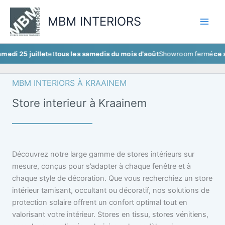
Aller
au
MBM INTERIORS
contenu
uillet
et
tous les samedis du mois d'août
Showroom fermé
ce samedi 25 
MBM INTERIORS À KRAAINEM
Store interieur à Kraainem
Découvrez notre large gamme de stores intérieurs sur
mesure, conçus pour s’adapter à chaque fenêtre et à
chaque style de décoration. Que vous recherchiez un store
intérieur tamisant, occultant ou décoratif, nos solutions de
protection solaire offrent un confort optimal tout en
valorisant votre intérieur. Stores en tissu, stores vénitiens,