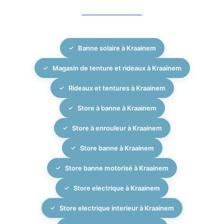
propre, en veillant au bon fonctionnement des
gamme comme les doublures thermiques et
mécanismes et à l’alignement parfait des stores sur
obscurcissantes, ainsi que des stores extérieurs pour
vos fenêtres.
renforcer la protection solaire et le confort thermique.
Banne solaire à Kraainem
Depuis 2007, MBM Interiors imagine et coordonne
des projets cohérents, en harmonisant tissus,
Magasin de tenture et rideaux à Kraainem
couleurs et systèmes de pose pour que vos stores
intérieurs, rideaux et protections extérieures
Rideaux et tentures à Kraainem
s’intègrent avec élégance à votre décoration et
Store à banne à Kraainem
répondent aux exigences techniques de votre
habitation.
Store à enrouleur à Kraainem
Store banne à Kraainem
Store banne motorisé à Kraainem
Store electrique à Kraainem
Store electrique interieur à Kraainem