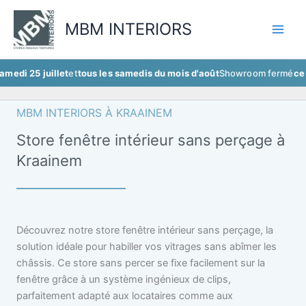
Aller
au
MBM INTERIORS
contenu
juillet
et
tous les samedis du mois d'août
Showroom fermé
ce samedi 25
MBM INTERIORS À KRAAINEM
Store fenêtre intérieur sans perçage à
Kraainem
Découvrez notre store fenêtre intérieur sans perçage, la
solution idéale pour habiller vos vitrages sans abîmer les
châssis. Ce store sans percer se fixe facilement sur la
fenêtre grâce à un système ingénieux de clips,
parfaitement adapté aux locataires comme aux