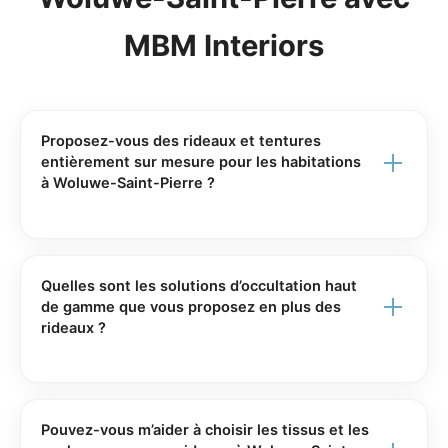
MBM Interiors
Proposez-vous des rideaux et tentures
entièrement sur mesure pour les habitations
à Woluwe-Saint-Pierre ?
MBM Interiors conçoit et installe des rideaux et
tentures 100 % sur mesure, parfaitement adaptés à
vos fenêtres et à votre intérieur à Woluwe-Saint-
Quelles sont les solutions d’occultation haut
Pierre. Vous choisissez les tissus, les finitions, le type
de gamme que vous proposez en plus des
rideaux ?
de confection (plis flamands, wave, plis doubles,
œillets, etc.) ainsi que le système de pose pour
MBM Interiors offre une large gamme de solutions
obtenir un résultat harmonieux et fonctionnel.
d’occultation haut de gamme pour compléter ou
remplacer les rideaux classiques. Nous proposons
Pouvez-vous m’aider à choisir les tissus et les
Depuis 2007, notre équipe accompagne chaque projet