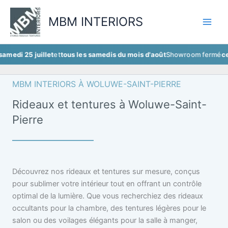
Aller
au
MBM INTERIORS
contenu
 juillet
et
tous les samedis du mois d'août
Showroom fermé
ce samedi 2
MBM INTERIORS À WOLUWE-SAINT-PIERRE
Rideaux et tentures à Woluwe-Saint-
Pierre
Découvrez nos rideaux et tentures sur mesure, conçus
pour sublimer votre intérieur tout en offrant un contrôle
optimal de la lumière. Que vous recherchiez des rideaux
occultants pour la chambre, des tentures légères pour le
salon ou des voilages élégants pour la salle à manger,