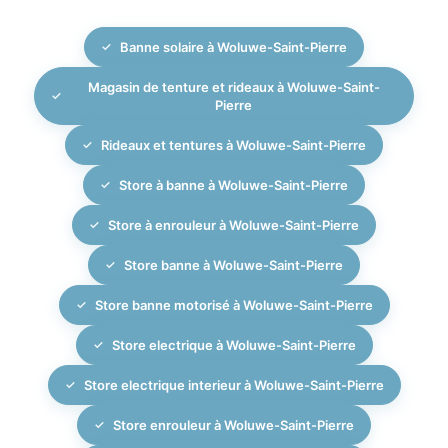
de la fourniture du moteur, de l’intégration des
Banne solaire à Woluwe-Saint-Pierre
commandes (télécommandes, interrupteurs muraux,
scénarios domotiques) et de l’installation, afin de
Magasin de tenture et rideaux à Woluwe-Saint-
vous offrir un confort d’utilisation maximal et une
Pierre
finition soignée, dans la lignée de nos réalisations
Rideaux et tentures à Woluwe-Saint-Pierre
haut de gamme.
Store à banne à Woluwe-Saint-Pierre
Store à enrouleur à Woluwe-Saint-Pierre
Store banne à Woluwe-Saint-Pierre
Store banne motorisé à Woluwe-Saint-Pierre
Store electrique à Woluwe-Saint-Pierre
Store electrique interieur à Woluwe-Saint-Pierre
Store enrouleur à Woluwe-Saint-Pierre