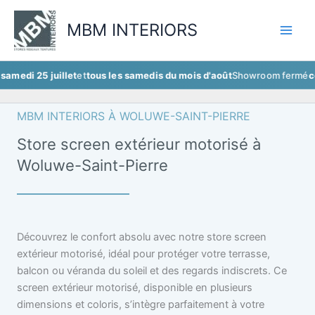
Aller
au
MBM INTERIORS
contenu
 juillet
et
tous les samedis du mois d'août
Showroom fermé
ce samedi 2
MBM INTERIORS À WOLUWE-SAINT-PIERRE
Store screen extérieur motorisé à
Woluwe-Saint-Pierre
Découvrez le confort absolu avec notre store screen
extérieur motorisé, idéal pour protéger votre terrasse,
balcon ou véranda du soleil et des regards indiscrets. Ce
screen extérieur motorisé, disponible en plusieurs
dimensions et coloris, s’intègre parfaitement à votre