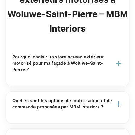
Woluwe-Saint-Pierre – MBM
Interiors
Pourquoi choisir un store screen extérieur
motorisé pour ma façade à Woluwe-Saint-
Pierre ?
Un store screen extérieur motorisé offre une
protection solaire très efficace tout en préservant la
vue vers l’extérieur. À Woluwe-Saint-Pierre, où
Quelles sont les options de motorisation et de
l’ensoleillement peut être intense sur certaines
commande proposées par MBM Interiors ?
façades, il réduit la chaleur qui pénètre dans votre
MBM Interiors propose différents systèmes de
habitation ou bureau et améliore le confort thermique
motorisation pour vos stores screen extérieurs :
sans assombrir totalement les pièces. MBM Interiors