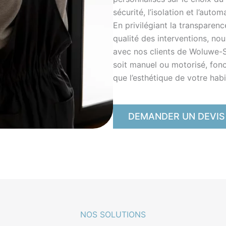
sécurité, l’isolation et l’auto
En privilégiant la transparenc
qualité des interventions, no
avec nos clients de Woluwe-Sa
soit manuel ou motorisé, fonc
que l’esthétique de votre habi
DEMANDER UN DEVIS
NOS SOLUTIONS