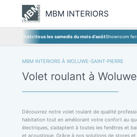
Aller
au
MBM INTERIORS
contenu
5 juillet
et
tous les samedis du mois d'août
Showroom fermé
ce 
MBM INTERIORS À WOLUWE-SAINT-PIERRE
Volet roulant à Woluwe
Découvrez notre volet roulant de qualité professi
habitation tout en améliorant votre confort au qu
électriques, s’adaptent à toutes les fenêtres et ba
et acoustique. Grâce à nos solutions de stores e