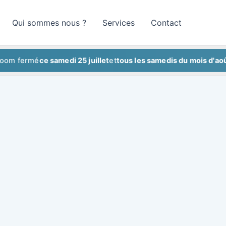
Qui sommes nous ?
Services
Contact
ermé
ce samedi 25 juillet
et
tous les samedis du mois d'août
Sho