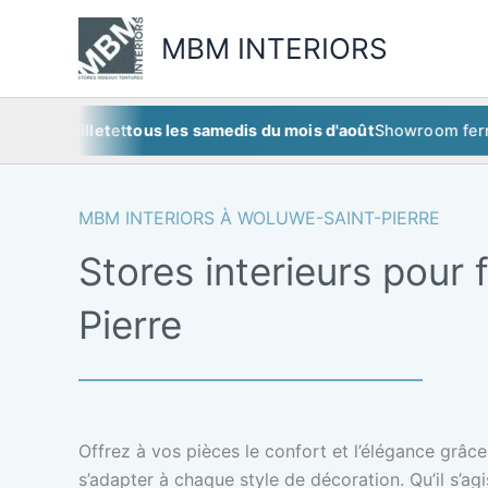
Aller
au
MBM INTERIORS
contenu
 juillet
et
tous les samedis du mois d'août
Showroom fermé
ce s
MBM INTERIORS À WOLUWE-SAINT-PIERRE
Stores interieurs pour
Pierre
Offrez à vos pièces le confort et l’élégance grâce
s’adapter à chaque style de décoration. Qu’il s’a