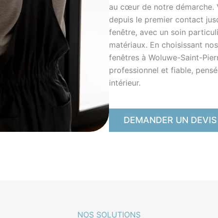
au cœur de notre démarche. 
depuis le premier contact ju
fenêtre, avec un soin particul
matériaux. En choisissant nos
fenêtres à Woluwe-Saint-Pier
professionnel et fiable, pens
intérieur.
DEMANDER UN DEVIS
NOS SOLUTIONS