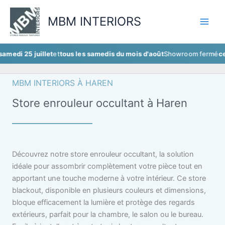
Aller
au
MBM INTERIORS
contenu
 juillet
et
tous les samedis du mois d'août
Showroom fermé
ce samedi 2
MBM INTERIORS À HAREN
Store enrouleur occultant à Haren
Découvrez notre store enrouleur occultant, la solution
idéale pour assombrir complètement votre pièce tout en
apportant une touche moderne à votre intérieur. Ce store
blackout, disponible en plusieurs couleurs et dimensions,
bloque efficacement la lumière et protège des regards
extérieurs, parfait pour la chambre, le salon ou le bureau.