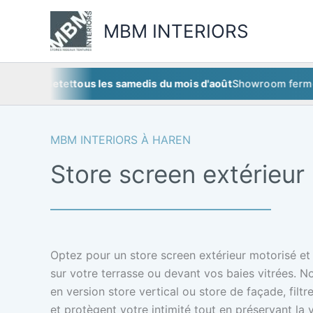
Aller
au
MBM INTERIORS
contenu
uillet
et
tous les samedis du mois d'août
Showroom fermé
ce sa
MBM INTERIORS À HAREN
Store screen extérieur
Optez pour un store screen extérieur motorisé et 
sur votre terrasse ou devant vos baies vitrées. N
en version store vertical ou store de façade, filtr
et protègent votre intimité tout en préservant la v