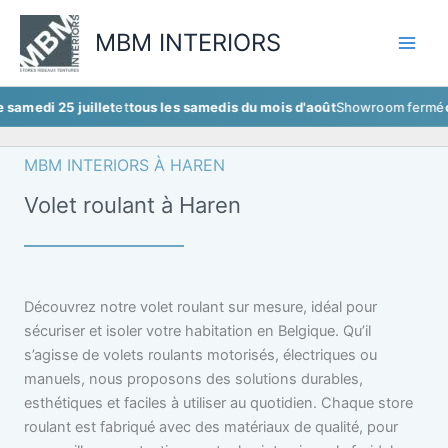
Aller
au
MBM INTERIORS
contenu
5 juillet
et
tous les samedis du mois d'août
Showroom fermé
ce samedi
MBM INTERIORS À HAREN
Volet roulant à Haren
Découvrez notre volet roulant sur mesure, idéal pour
sécuriser et isoler votre habitation en Belgique. Qu’il
s’agisse de volets roulants motorisés, électriques ou
manuels, nous proposons des solutions durables,
esthétiques et faciles à utiliser au quotidien. Chaque store
roulant est fabriqué avec des matériaux de qualité, pour