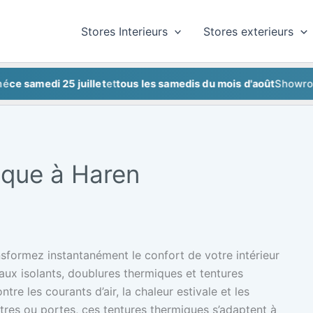
Stores Interieurs
Stores exterieurs
amedi 25 juillet
et
tous les samedis du mois d'août
Showroom fe
ique à Haren
nsformez instantanément le confort de votre intérieur
eaux isolants, doublures thermiques et tentures
tre les courants d’air, la chaleur estivale et les
êtres ou portes, ces tentures thermiques s’adaptent à