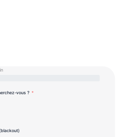
in
cherchez-vous ?
(blackout)