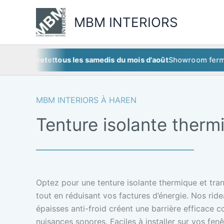
Aller
au
MBM INTERIORS
contenu
juillet
et
tous les samedis du mois d'août
Showroom fermé
ce s
MBM INTERIORS À HAREN
Tenture isolante therm
Optez pour une tenture isolante thermique et tra
tout en réduisant vos factures d’énergie. Nos rid
épaisses anti-froid créent une barrière efficace con
nuisances sonores. Faciles à installer sur vos fen