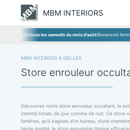
Aller
au
MBM INTERIORS
contenu
uillet
et
tous les samedis du mois d'août
Showroom fermé
ce sam
MBM INTERIORS À IXELLES
Store enrouleur occulta
Découvrez notre store enrouleur occultant, la sol
intimité totale, de jour comme de nuit. Ce store 
fenêtres, qu’il s’agisse d’un bureau, d’une chambr
haute qualité, le store enroulable bloque efficacem