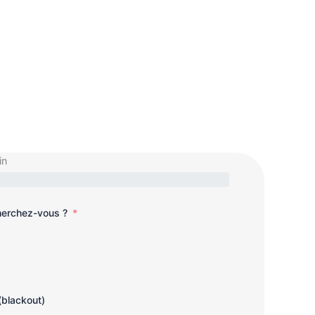
in
cherchez-vous ?
(blackout)