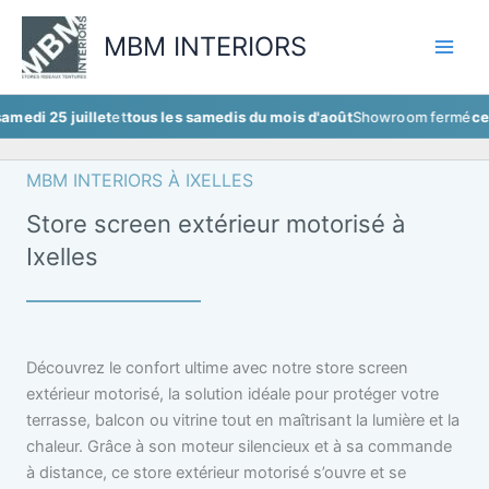
Aller
au
MBM INTERIORS
contenu
juillet
et
tous les samedis du mois d'août
Showroom fermé
ce samedi 25
MBM INTERIORS À IXELLES
Store screen extérieur motorisé à
Ixelles
Découvrez le confort ultime avec notre store screen
extérieur motorisé, la solution idéale pour protéger votre
terrasse, balcon ou vitrine tout en maîtrisant la lumière et la
chaleur. Grâce à son moteur silencieux et à sa commande
à distance, ce store extérieur motorisé s’ouvre et se