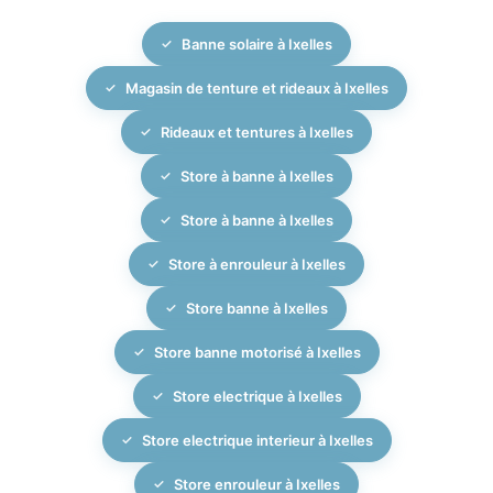
et voilages, en harmonisant les matières, les couleurs
également les stores intérieurs, rideaux et autres
et les finitions pour une décoration élégante et
Banne solaire à Ixelles
solutions d’occultation haut de gamme, ce qui nous
fonctionnelle.
permet de proposer une approche globale et
Magasin de tenture et rideaux à Ixelles
cohérente de l’habillage de vos fenêtres. Nous
travaillons sur rendez-vous afin de vous offrir un
Rideaux et tentures à Ixelles
accompagnement personnalisé, du premier conseil à
Store à banne à Ixelles
la pose finale.
Store à banne à Ixelles
Store à enrouleur à Ixelles
Store banne à Ixelles
Store banne motorisé à Ixelles
Store electrique à Ixelles
Store electrique interieur à Ixelles
Store enrouleur à Ixelles